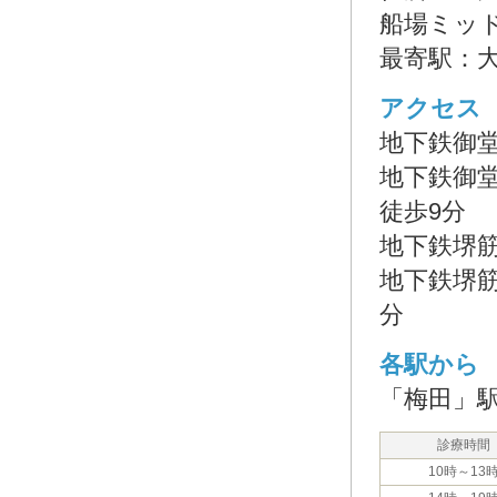
船場ミッ
最寄駅：
アクセス
地下鉄御堂
地下鉄御
徒歩9分
地下鉄堺筋
地下鉄堺筋
分
各駅から
「梅田」駅
診療時間
10時～13