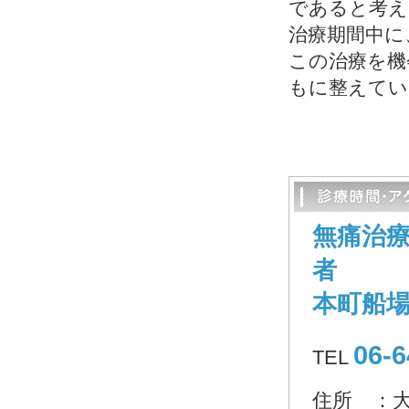
であると考え
治療期間中に
この治療を機
もに整えてい
無痛治
者
本町船
06-6
TEL
住所 ：大